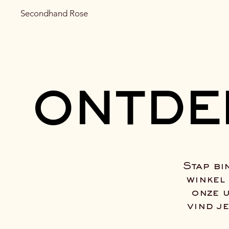
Secondhand Rose
ONTDE
ONTDE
Stap bi
winkel
onze 
vind j