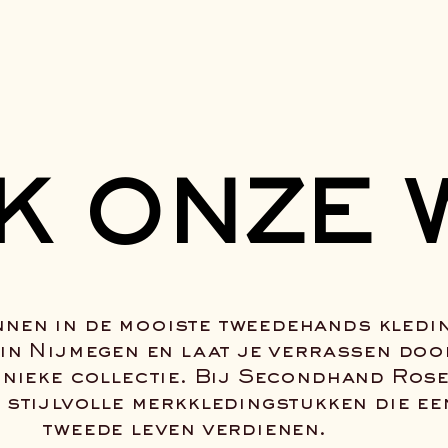
K ONZE 
K ONZE 
nnen in de mooiste tweedehands kledi
 in Nijmegen en laat je verrassen doo
unieke collectie. Bij Secondhand Ros
e stijlvolle merkkledingstukken die ee
tweede leven verdienen.