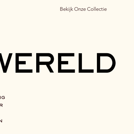
Bekijk Onze Collectie
WERELD
WERELD
ng
r
e
n