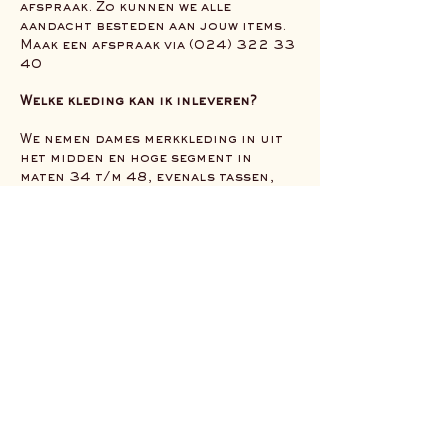
afspraak. Zo kunnen we alle
aandacht besteden aan jouw items.
Maak een afspraak via
(024) 322 33
40
Welke kleding kan ik inleveren?
We nemen dames merkkleding in uit
het midden en hoge segment in
maten 34 t/m 48, evenals tassen,
schoenen en accessoires.
De kleding dient:
schoongewassen en gestreken te
zijn
onbeschadigd en van goede kwaliteit
eigentijds en passend bij het
seizoen
Secondhand Rose selecteert
zorgvuldig en bepaalt welke items
worden ingenomen. Zo bewaken we de
uitstraling en kwaliteit van onze
hoogwaardige collectie.