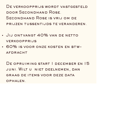
De verkoopprijs wordt vastgesteld
door Secondhand Rose.
Secondhand Rose is vrij om de
prijzen tussentijds te veranderen.
Jij ontvangt 40% van de netto
verkoopprijs
60% is voor onze kosten en btw-
afdracht
De opruiming start 1 december en 15
juni. Wilt u niet deelnemen, dan
graag de items voor deze data
ophalen.
Wat gebeurt er met kleding die niet
wordt ingenomen?
We bekijken je kleding in principe
direct. Items die niet geschikt zijn
voor verkoop, kun je meteen weer
meenemen.